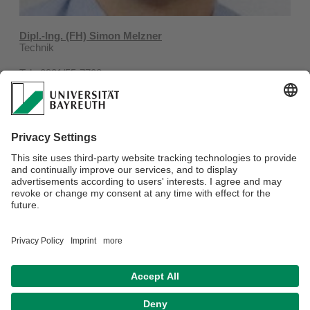
Dipl.-Ing. (FH) Simon Melzner
Technik
Tel.: 0921/55-7708
Fax: 0921/55-7702
E-Mail:
simon.melzner@uni-bayreuth.de
Gebäude Angewandte Informatik, Raum 2.13
Ehemalige Mitarbeiter
Verantwortlich für die Redaktion:
Webmaster
Datenschutzerklärung
Impressum
Hausordnung
Sitemap
Kontakt