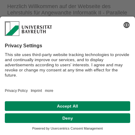
​Herzlich Willkommen auf der Webseite des
Lehrstuhls für Angewandte Informatik II - Parallele
und verteilte Systeme
Der Lehrstuhl Angewandte Informatik II beschäftigt sich mit
den Prinzipien, der Technologie und der Programmierung
paralleler und verteilter Systeme.
Hier finden Sie mehr zu unserer:
Forschung
Lehre
Verantwortlich für die Redaktion:
Webmaster
Datenschutzerklärung
Impressum
Hausordnung
Sitemap
Kontakt
Barrierefreiheitserklärung