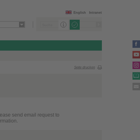
English
Intranet
Seite drucken
 Please send email request to
ormation.