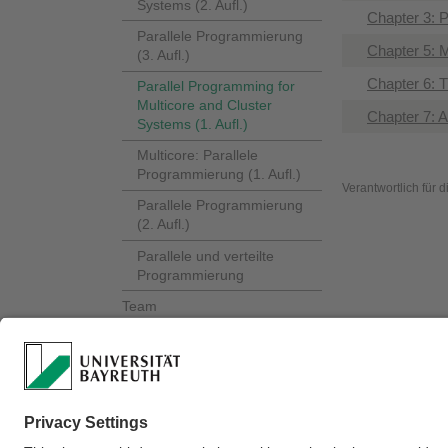
Systems (2. Aufl.)
Chapter 3: 
Parallele Programmierung
Chapter 5:
(3. Aufl.)
Chapter 6: 
Parallel Programming for
Multicore and Cluster
Chapter 7: A
Systems (1. Aufl.)
Multicore: Parallele
Programmierung (1. Aufl.)
Verantwortlich für 
Parallele Programmierung
(2. Aufl.)
Parallele und verteilte
Programmierung
Team
Lehre
Forschung
Kontakt