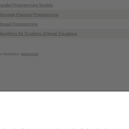
Parallel Programming Models
 Message-Passing Programming
Thread Programming
lgorithms for Systems of linear Equations
die Redaktion:
Webmaster