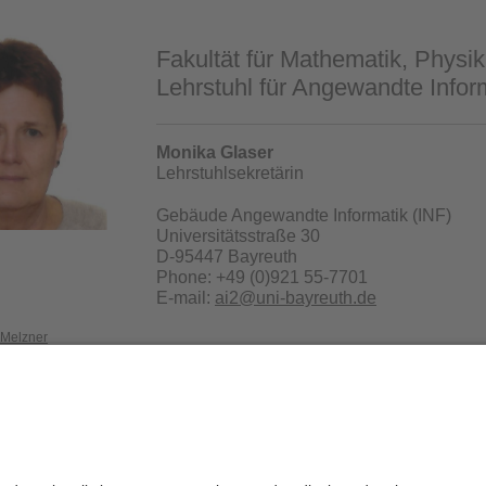
Fakultät für Mathematik, Physik
Lehrstuhl für Angewandte Inform
Monika Glaser
Lehrstuhlsekretärin
Gebäude Angewandte Informatik (INF)
Universitätsstraße 30
D-95447 Bayreuth
Phone: +49 (0)921 55-7701
E-mail:
ai2@uni-bayreuth.de
Melzner
Privacy policy / Disclaimer
Terms of Use
Leg