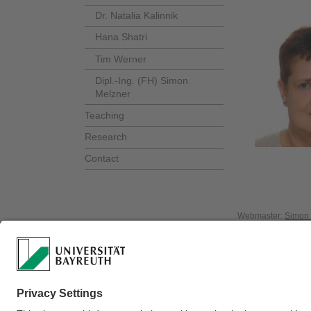
Dr. Natalia Kalinnik
Hana Shatri
Tim Werner
Dipl.-Ing. (FH) Simon
Melzner
Teaching
Research
Contact
Webmaster:
Simon 